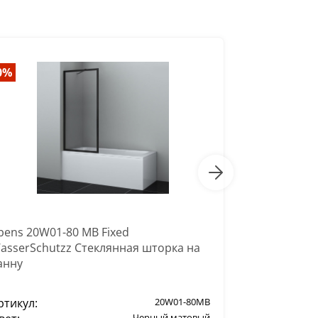
0%
-20%
bens 20W01-80 MB Fixed
Abens 20W01
asserSchutzz Стеклянная шторка на
WasserSchu
анну
ванну
ртикул:
20W01-80MB
Артикул:
Черный матовый