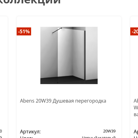
-51%
-2
Abens 20W39 Душевая перегородка
A
W
в
0
Артикул:
20W39
А
й
Черный матовый