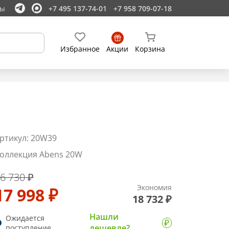
ты
+7 495 137-74-01
+7 958 709-07-18
Избранное
Акции
Корзина
ртикул: 20W39
оллекция Abens 20W
6 730 ₽
Экономия
17 998 ₽
18 732 ₽
Нашли
Ожидается
дешевле?
поступление