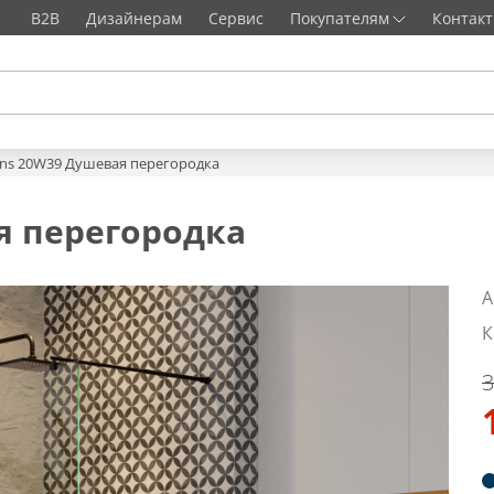
B2B
Дизайнерам
Сервис
Покупателям
Контак
ns 20W39 Душевая перегородка
я перегородка
А
К
3