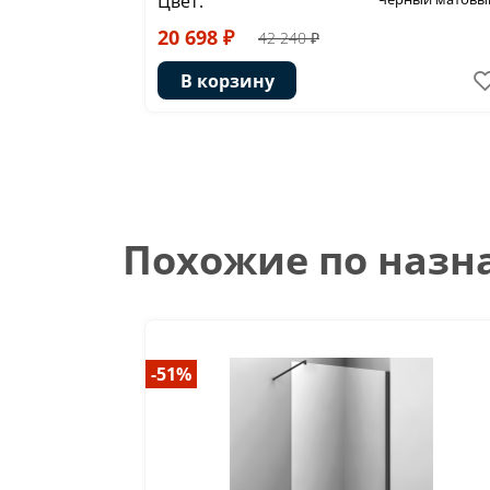
Цвет:
20 698 ₽
42 240 ₽
В корзину
Похожие по наз
-51%