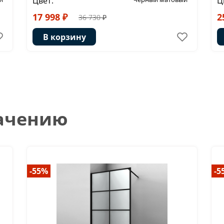
Цвет:
Ц
17 998 ₽
2
36 730 ₽
В корзину
начению
-55%
-5