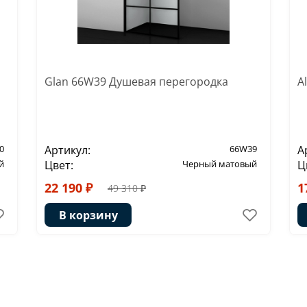
Glan 66W39 Душевая перегородка
A
0
Артикул:
66W39
А
й
Цвет:
Черный матовый
Ц
22 190 ₽
1
49 310 ₽
В корзину