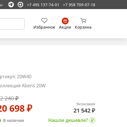
ты
+7 495 137-74-01
+7 958 709-07-18
Избранное
Акции
Корзина
ртикул: 20W40
оллекция Abens 20W
2 240 ₽
Экономия
20 698 ₽
21 542 ₽
Нашли дешевле?
В наличии