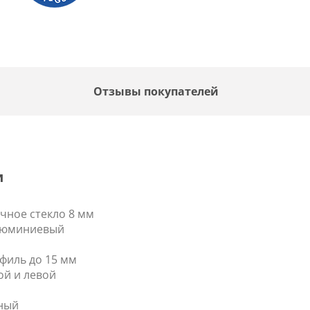
F
Отзывы покупателей
и
чное стекло 8 мм
люминиевый
филь до 15 мм
й и левой
ный