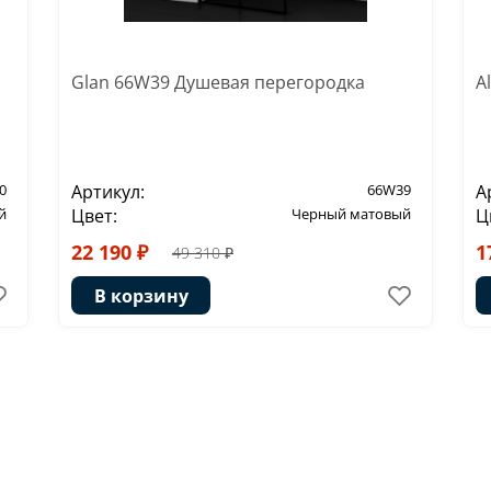
Glan 66W39 Душевая перегородка
A
0
Артикул:
66W39
А
й
Цвет:
Черный матовый
Ц
22 190 ₽
1
49 310 ₽
В корзину