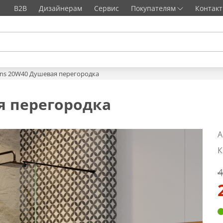
B2B
Дизайнерам
Сервис
Покупателям
Контак
ns 20W40 Душевая перегородка
я перегородка
А
К
4