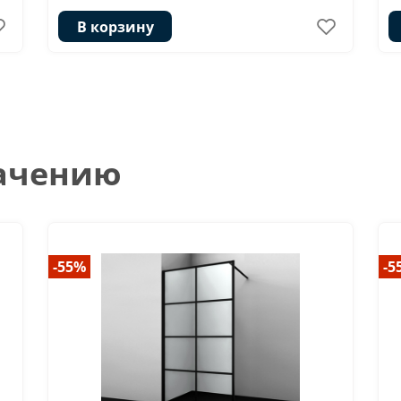
В корзину
начению
-55%
-5