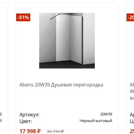
-51%
-2
Abens 20W39 Душевая перегородка
A
W
в
0
Артикул:
20W39
А
й
Цвет:
Черный матовый
Ц
17 998 ₽
2
36 730 ₽