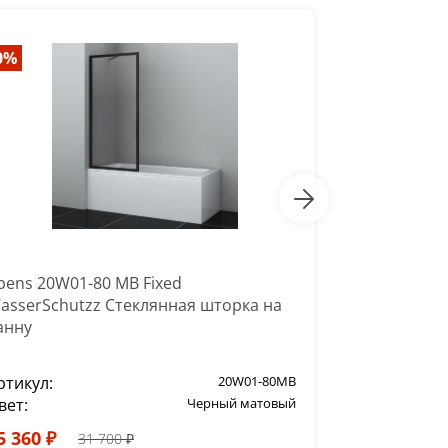
0%
-20%
bens 20W01-80 MB Fixed
Abens 20W01
asserSchutzz Стеклянная шторка на
WasserSchu
анну
ванну
ртикул:
20W01-80MB
Артикул:
вет:
Черный матовый
Цвет:
5 360 ₽
31 000 ₽
31 700 ₽