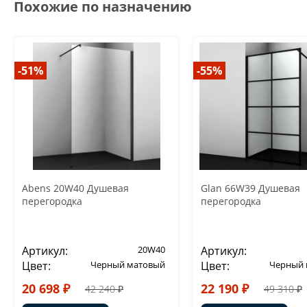
Похожие по назначению
-51%
-55%
Abens 20W40 Душевая
Glan 66W39 Душевая
перегородка
перегородка
Артикул:
20W40
Артикул:
Цвет:
Черный матовый
Цвет:
Черный 
20 698 ₽
22 190 ₽
42 240 ₽
49 310 ₽