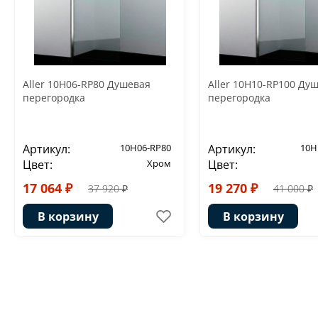
Aller 10H06-RP80 Душевая
Aller 10H10-RP100 Ду
перегородка
перегородка
Артикул:
10H06-RP80
Артикул:
10H
Цвет:
Хром
Цвет:
17 064 ₽
19 270 ₽
37 920 ₽
41 000 ₽
В корзину
В корзину