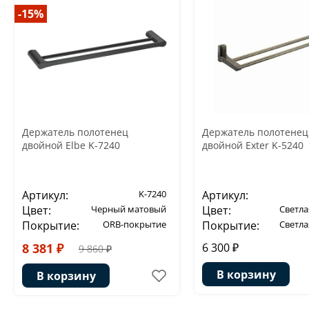
-15%
Держатель полотенец
Держатель полотенец
двойной Elbe K-7240
двойной Exter K-5240
Артикул:
K-7240
Артикул:
Цвет:
Черный матовый
Цвет:
Светла
Покрытие:
ORB-покрытие
Покрытие:
Светла
8 381 ₽
6 300 ₽
9 860 ₽
В корзину
В корзину