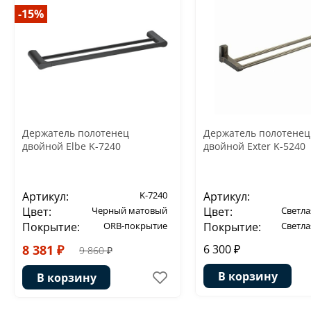
-15%
Держатель полотенец
Держатель полотенец
двойной Elbe K-7240
двойной Exter K-5240
Артикул:
K-7240
Артикул:
Цвет:
Черный матовый
Цвет:
Светла
Покрытие:
ORB-покрытие
Покрытие:
Светла
8 381 ₽
6 300 ₽
9 860 ₽
В корзину
В корзину