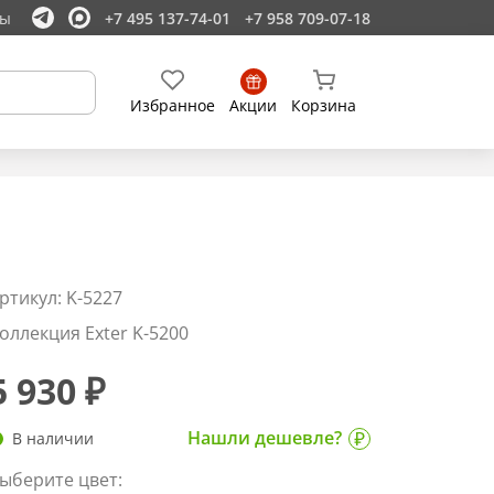
ты
+7 495 137-74-01
+7 958 709-07-18
Избранное
Акции
Корзина
ртикул: K-5227
оллекция Exter K-5200
5 930 ₽
Нашли дешевле?
В наличии
ыберите цвет: