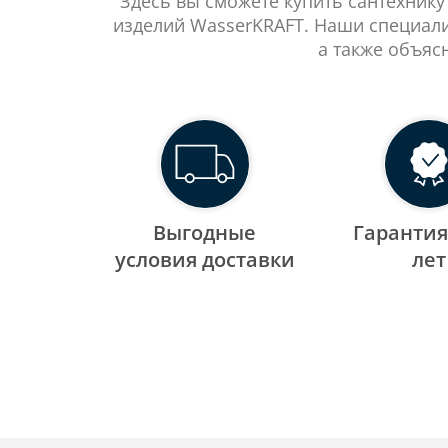
Здесь вы сможете купить сантехнику
изделий WasserKRAFT. Наши специали
а также объяс
Выгодные
Гарантия
уcловия доставки
лет