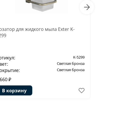
озатор для жидкого мыла Exter K-
Держатель 
299
5240
ртикул:
K-5299
Артикул:
вет:
Светлая бронза
Цвет:
окрытие:
Светлая бронза
Покрытие:
 660 ₽
6 300 ₽
В корзину
В корзи