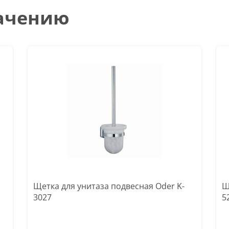
начению
Щетка для унитаза подвесная Oder K-
Щ
3027
5