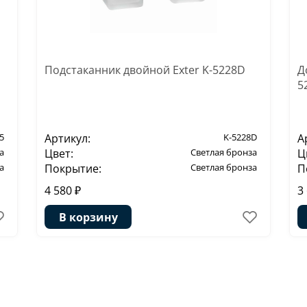
Подстаканник двойной Exter K-5228D
Д
5
5
Артикул:
K-5228D
А
а
Цвет:
Светлая бронза
Ц
а
Покрытие:
Светлая бронза
П
4 580 ₽
3
В корзину