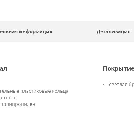
ельная информация
Детализация
ал
Покрыти
"светлая б
тельные пластиковые кольца
 стекло
 полипропилен