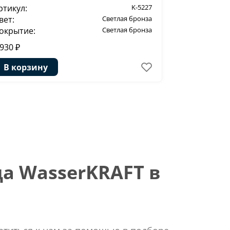
ртикул:
K-5227
Артикул:
вет:
Светлая бронза
Цвет:
окрытие:
Светлая бронза
Покрытие:
 930 ₽
3 730 ₽
В корзину
В корзи
а WasserKRAFT в