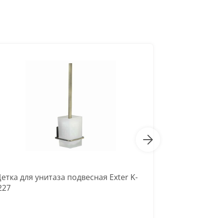
етка для унитаза подвесная Exter K-
Щетка для 
227
K-7027