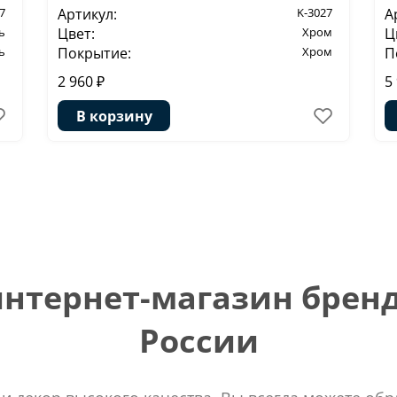
7
Артикул:
K-3027
А
ь
Цвет:
Хром
Ц
ь
Покрытие:
Хром
П
2 960 ₽
5
В корзину
тернет-магазин бренд
России