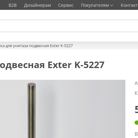
B2B
Дизайнерам
Сервис
Покупателям
Контак
ка для унитаза подвесная Exter K-5227
одвесная Exter K-5227
А
К
В