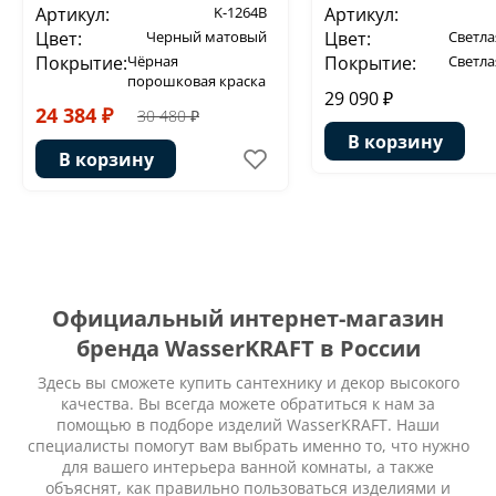
Артикул:
K-1264B
Артикул:
Цвет:
Черный матовый
Цвет:
Светла
Покрытие:
Чёрная
Покрытие:
Светла
порошковая краска
29 090 ₽
24 384 ₽
30 480 ₽
В корзину
В корзину
Официальный интернет-магазин
бренда WasserKRAFT в России
Здесь вы сможете купить сантехнику и декор высокого
качества. Вы всегда можете обратиться к нам за
помощью в подборе изделий WasserKRAFT. Наши
специалисты помогут вам выбрать именно то, что нужно
для вашего интерьера ванной комнаты, а также
объяснят, как правильно пользоваться изделиями и