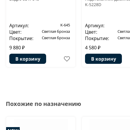
K-5228D
Артикул:
K-645
Артикул:
Цвет:
Светлая бронза
Цвет:
Светла
Покрытие:
Светлая бронза
Покрытие:
Светла
9 880 ₽
4 580 ₽
В корзину
В корзину
Похожие по назначению