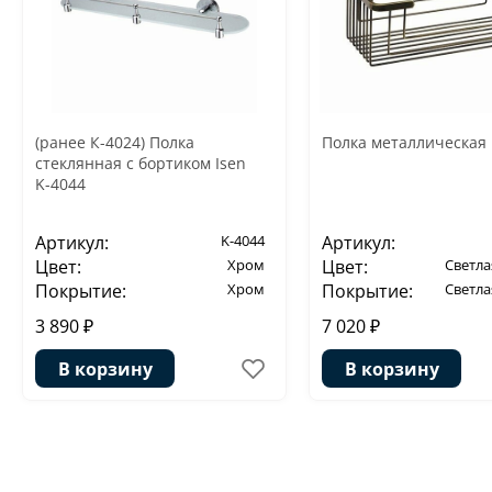
(ранее К-4024) Полка
Полка металлическая 
стеклянная с бортиком Isen
K-4044
Артикул:
K-4044
Артикул:
Цвет:
Хром
Цвет:
Светла
Покрытие:
Хром
Покрытие:
Светла
3 890 ₽
7 020 ₽
В корзину
В корзину