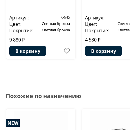
Артикул:
K-645
Артикул:
Цвет:
Светлая бронза
Цвет:
Светла
Покрытие:
Светлая бронза
Покрытие:
Светла
9 880 ₽
4 580 ₽
В корзину
В корзину
Похожие по назначению
NEW