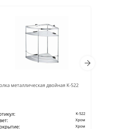
олка металлическая двойная K-522
Полка стек
ртикул:
K-522
Артикул:
вет:
Хром
Цвет:
окрытие:
Хром
Покрытие: