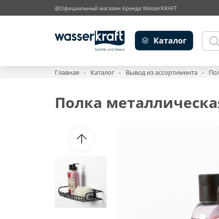
@Официальный магазин бренда WasserKRAFT
Каталог
Главная
Каталог
Вывод из ассортимента
Пол
Полка металлическая