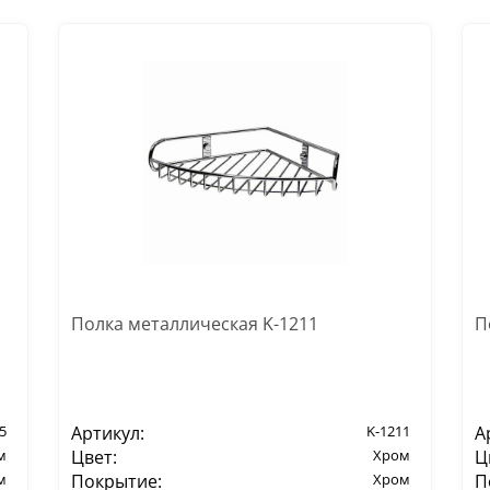
Полка металлическая K-1211
П
5
Артикул:
K-1211
А
м
Цвет:
Хром
Ц
м
Покрытие:
Хром
П