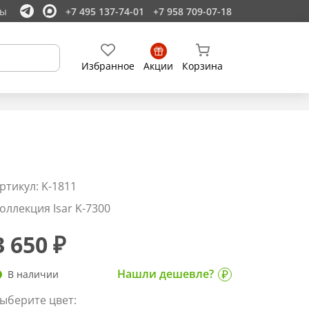
ты
+7 495 137-74-01
+7 958 709-07-18
Избранное
Акции
Корзина
ртикул: K-1811
оллекция Isar K-7300
3 650 ₽
Нашли дешевле?
В наличии
ыберите цвет: