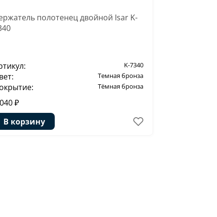
ержатель полотенец двойной Isar K-
Держатель о
340
ртикул:
K-7340
Артикул:
вет:
Темная бронза
Цвет:
окрытие:
Тёмная бронза
Покрытие:
 040 ₽
2 390 ₽
В корзину
В корзи