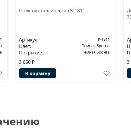
Полка металлическая K-1811
Д
7
1
Артикул:
K-1811
А
а
Цвет:
Темная бронза
Ц
а
Покрытие:
Тёмная бронза
П
3 650 ₽
3
В корзину
начению