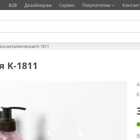
B2B
Дизайнерам
Сервис
Покупателям
Контак
ка металлическая K-1811
 K-1811
А
К
В