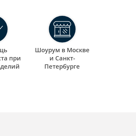
щь
Шоурум в Москве
та при
и Санкт-
зделий
Петербурге