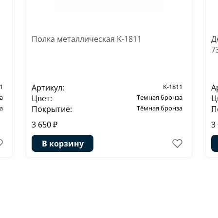
Полка металлическая K-1811
Д
7
1
Артикул:
K-1811
А
а
Цвет:
Темная бронза
Ц
а
Покрытие:
Тёмная бронза
П
3 650 ₽
3
В корзину