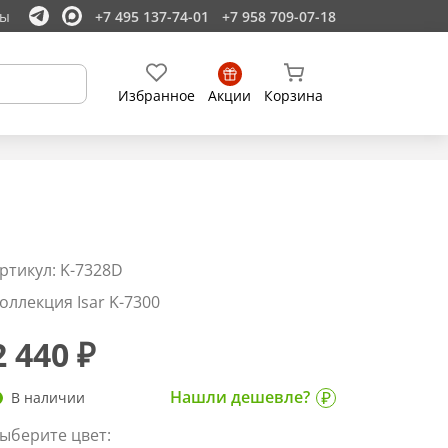
ты
+7 495 137-74-01
+7 958 709-07-18
Избранное
Акции
Корзина
ртикул: K-7328D
оллекция Isar K-7300
2 440 ₽
Нашли дешевле?
В наличии
ыберите цвет: