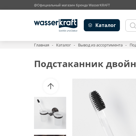
@Официальный магазин бренда WasserKRAFT
Каталог
Главная
Каталог
Вывод из ассортимента
Под
Подстаканник двойно