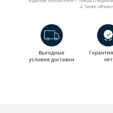
изделий WasserKRAFT. Наши специали
а также объяс
Выгодные
Гарантия
уcловия доставки
лет