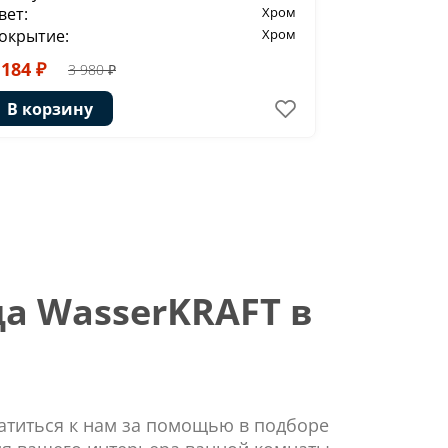
вет:
Хром
Цвет:
окрытие:
Хром
Покрытие:
 184 ₽
2 440 ₽
3 980 ₽
В корзи
В корзину
а WasserKRAFT в
ратиться к нам за помощью в подборе