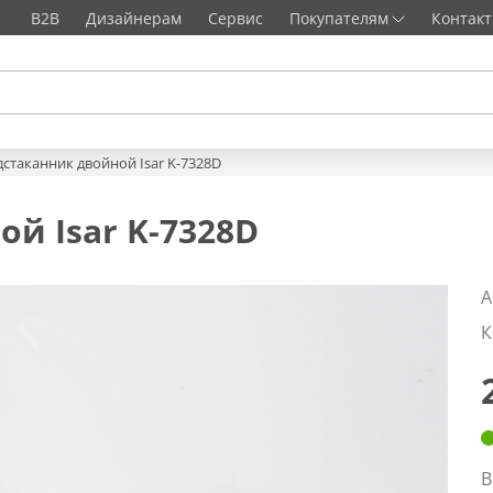
B2B
Дизайнерам
Сервис
Покупателям
Контак
стаканник двойной Isar K-7328D
й Isar K-7328D
А
К
В