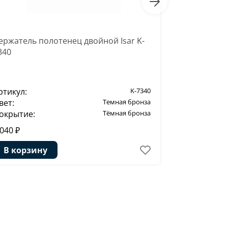
ержатель полотенец двойной Isar K-
Держатель о
340
ртикул:
K-7340
Артикул:
вет:
Темная бронза
Цвет:
окрытие:
Тёмная бронза
Покрытие:
 040 ₽
2 390 ₽
В корзину
В корзи