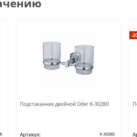
начению
-2
8
Подстаканник двойной Oder K-3028D
П
8
Артикул:
K-3028D
А