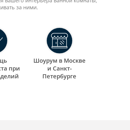
ля вашего интерьера ванной комнаты,
ивать за ними.
щь
Шоурум в Москве
та при
и Санкт-
зделий
Петербурге