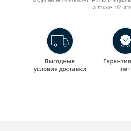
изделий WasserKRAFT. Наши специали
а также объяс
Выгодные
Гарантия
уcловия доставки
лет