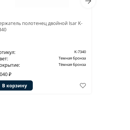
ержатель полотенец двойной Isar K-
Держатель о
340
ртикул:
K-7340
Артикул:
вет:
Темная бронза
Цвет:
окрытие:
Тёмная бронза
Покрытие:
 040 ₽
2 390 ₽
В корзину
В корзи