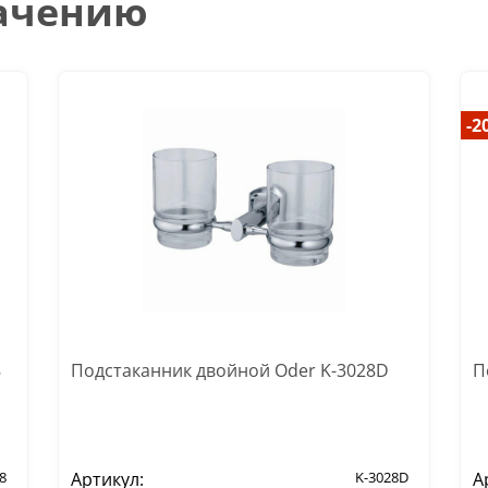
начению
-2
8
Подстаканник двойной Oder K-3028D
П
8
Артикул:
K-3028D
А