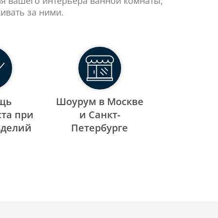
ля вашего интерьера ванной комнаты,
ивать за ними.
щь
Шоурум в Москве
та при
и Санкт-
зделий
Петербурге