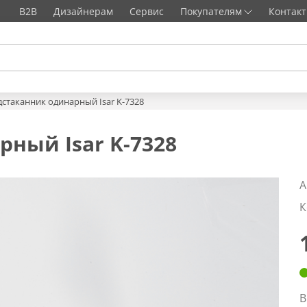
B2B
Дизайнерам
Сервис
Покупателям
Контак
стаканник одинарный Isar K-7328
ный Isar K-7328
А
К
В