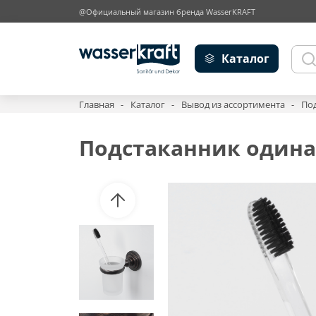
@Официальный магазин бренда WasserKRAFT
Каталог
Главная
Каталог
Вывод из ассортимента
Под
Подстаканник одинар