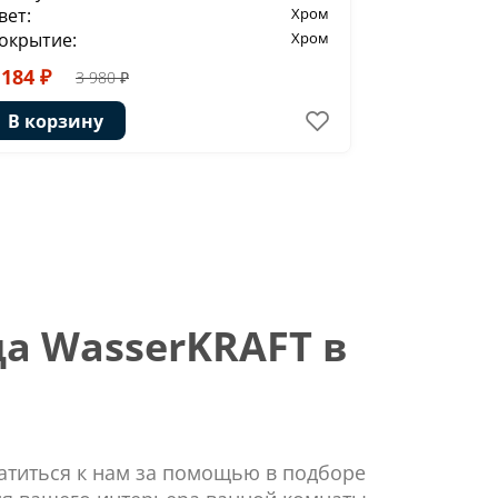
вет:
Хром
Цвет:
окрытие:
Хром
Покрытие:
 184 ₽
2 440 ₽
3 980 ₽
В корзи
В корзину
а WasserKRAFT в
ратиться к нам за помощью в подборе