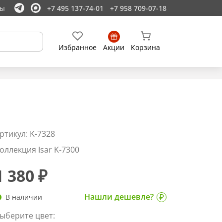
ты
+7 495 137-74-01
+7 958 709-07-18
Избранное
Акции
Корзина
ртикул: K-7328
оллекция Isar K-7300
1 380 ₽
Нашли дешевле?
В наличии
ыберите цвет: