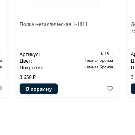
Полка металлическая K-1811
Д
7
1
Артикул:
K-1811
А
а
Цвет:
Темная бронза
Ц
а
Покрытие:
Тёмная бронза
П
3 650 ₽
3
В корзину