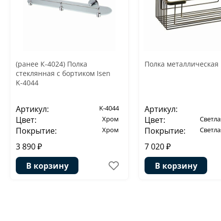
(ранее К-4024) Полка
Полка металлическая 
стеклянная с бортиком Isen
K-4044
Артикул:
K-4044
Артикул:
Цвет:
Хром
Цвет:
Светла
Покрытие:
Хром
Покрытие:
Светла
3 890 ₽
7 020 ₽
В корзину
В корзину