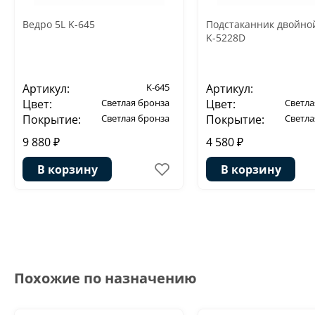
Ведро 5L K-645
Подстаканник двойной
K-5228D
Артикул:
K-645
Артикул:
Цвет:
Светлая бронза
Цвет:
Светла
Покрытие:
Светлая бронза
Покрытие:
Светла
9 880 ₽
4 580 ₽
В корзину
В корзину
Похожие по назначению