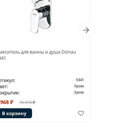
меситель для ванны и душа Donau
Смеситель д
341
ртикул:
5341
Артикул:
вет:
Хром
Цвет:
окрытие:
Хром
Покрытие:
 968 ₽
14 410 ₽
15 210 ₽
В корзи
В корзину