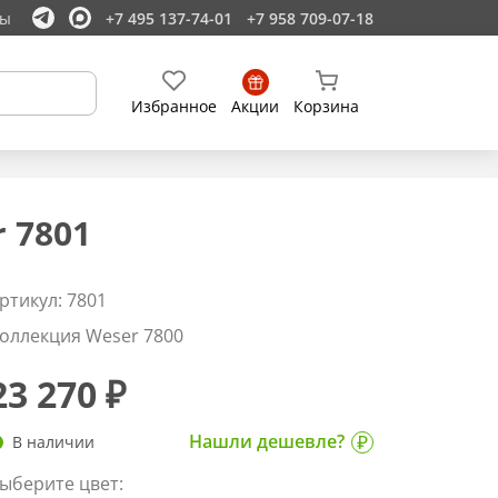
ты
+7 495 137-74-01
+7 958 709-07-18
Избранное
Акции
Корзина
 7801
ртикул: 7801
оллекция Weser 7800
23 270 ₽
Нашли дешевле?
В наличии
ыберите цвет: