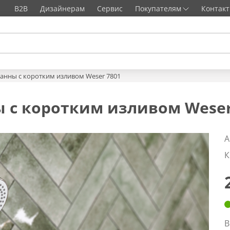
B2B
Дизайнерам
Сервис
Покупателям
Контак
ванны с коротким изливом Weser 7801
 с коротким изливом Weser
А
К
В