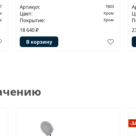
7
Артикул:
7803
А
м
Цвет:
Хром
Ц
м
Покрытие:
Хром
П
18 640 ₽
2
В корзину
начению
-3