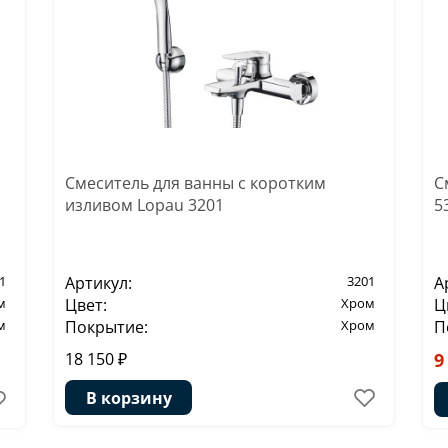
Смеситель для ванны с коротким
С
изливом Lopau 3201
5
1
Артикул:
3201
А
м
Цвет:
Хром
Ц
м
Покрытие:
Хром
П
18 150 ₽
9
В корзину