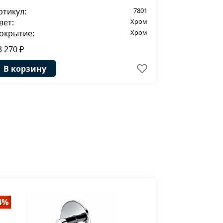
ртикул:
7801
вет:
Хром
окрытие:
Хром
3 270 ₽
В корзину
4%