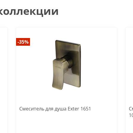
 коллекции
-35%
Смеситель для душа Exter 1651
С
1