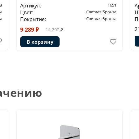
8
Артикул:
1651
А
м
Цвет:
Светлая бронза
Ц
м
Покрытие:
Светлая бронза
П
9 289 ₽
2
14 290 ₽
В корзину
начению