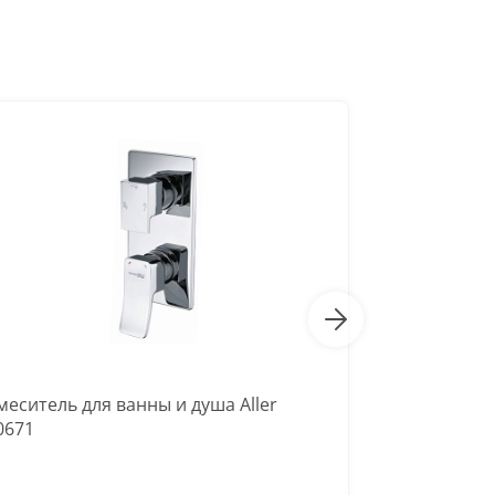
-41%
меситель для ванны и душа Aller
Смеситель д
0671