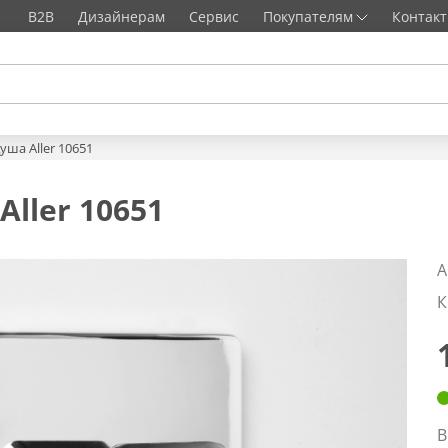
B2B
Дизайнерам
Сервис
Покупателям
Контак
уша Aller 10651
ller 10651
А
К
В