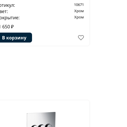
ртикул:
10671
Артикул:
вет:
Хром
Цвет:
окрытие:
Хром
Покрытие:
1 650 ₽
7 746 ₽
1
В корзину
В корзи
-20%