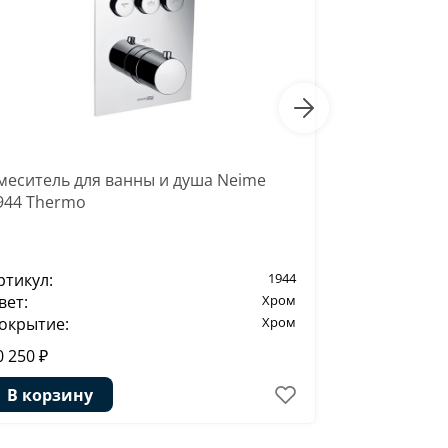
меситель для ванны и душа Neime
Смеситель 
944 Thermo
Elbe 7455
ртикул:
1944
Артикул:
вет:
Хром
Цвет:
окрытие:
Хром
Покрытие:
0 250 ₽
42 448 ₽
В корзину
В корзи