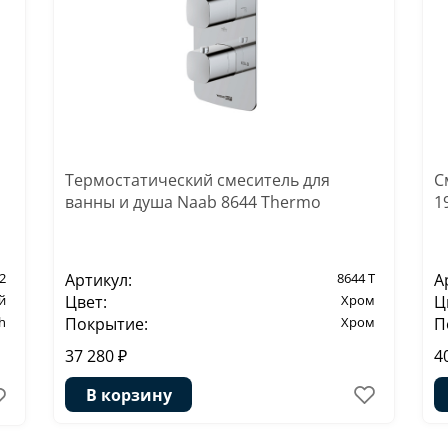
Термостатический смеситель для
С
ванны и душа Naab 8644 Thermo
1
2
Артикул:
8644 T
А
й
Цвет:
Хром
Ц
h
Покрытие:
Хром
П
37 280 ₽
4
В корзину