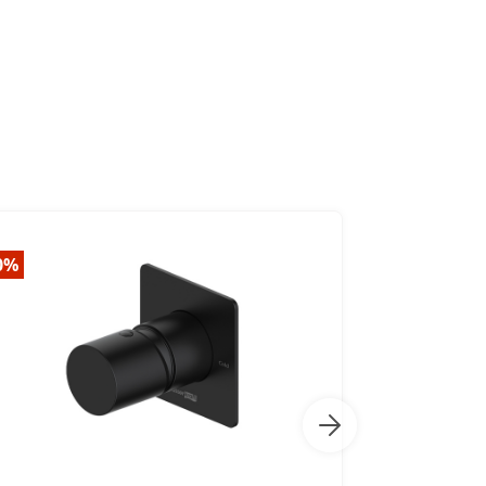
0%
-20%