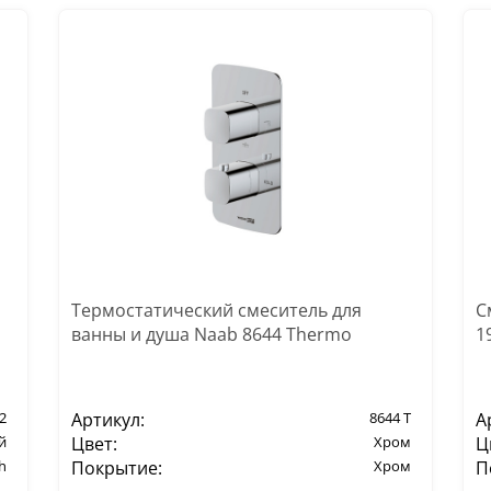
Термостатический смеситель для
С
ванны и душа Naab 8644 Thermo
1
2
Артикул:
8644 T
А
й
Цвет:
Хром
Ц
h
Покрытие:
Хром
П