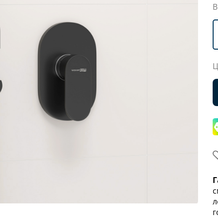
В
Ц
Г
с
л
г