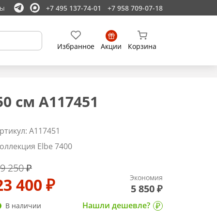
ты
+7 495 137-74-01
+7 958 709-07-18
Избранное
Акции
Корзина
0 см A117451
ртикул: A117451
оллекция Elbe 7400
9 250 ₽
Экономия
23 400 ₽
5 850 ₽
Нашли дешевле?
В наличии