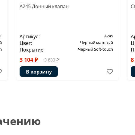
A245 Донный клапан
С
T
Артикул:
A245
А
й
Цвет:
Черный матовый
Ц
h
Покрытие:
Черный Soft-touch
П
3 104 ₽
8
3 880 ₽
В корзину
начению