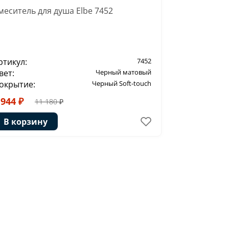
меситель для душа Elbe 7452
Смеситель 
Elbe 7455
ртикул:
7452
Артикул:
вет:
Черный матовый
Цвет:
окрытие:
Черный Soft-touch
Покрытие:
 944 ₽
42 448 ₽
11 180 ₽
В корзину
В корзи