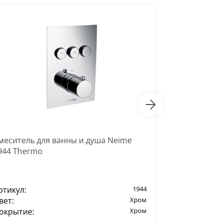
-20%
меситель для ванны и душа Neime
Смеситель 
944 Thermo
ртикул:
1944
Артикул:
вет:
Хром
Цвет:
окрытие:
Хром
Покрытие: