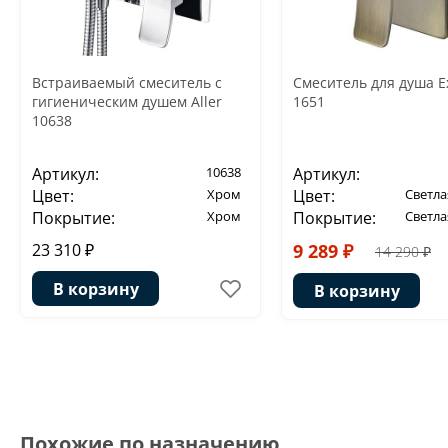
Встраиваемый смеситель с
Смеситель для душа E
гигиеническим душем Aller
1651
10638
Артикул:
10638
Артикул:
Цвет:
Хром
Цвет:
Светла
Покрытие:
Хром
Покрытие:
Светла
23 310 ₽
9 289 ₽
14 290 ₽
В корзину
В корзину
Похожие по назначению