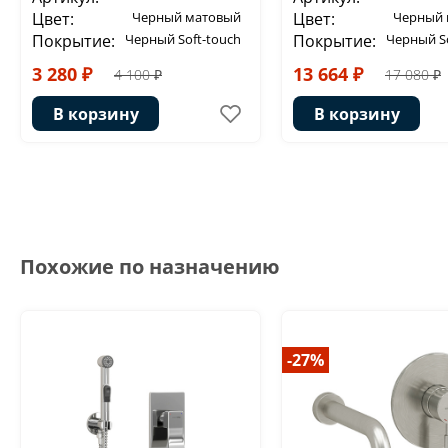
Цвет:
Черный матовый
Цвет:
Черный 
Покрытие:
Черный Soft-touch
Покрытие:
Черный So
3 280 ₽
13 664 ₽
4 100 ₽
17 080 ₽
В корзину
В корзину
Похожие по назначению
-27%