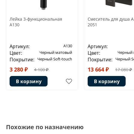
Лейка 3-функциональная
Смеситель для душа 
A130
2051
Артикул:
A130
Артикул:
Цвет:
Черный матовый
Цвет:
Черный 
Покрытие:
Черный Soft-touch
Покрытие:
Черный So
3 280 ₽
13 664 ₽
4 100 ₽
17 080 ₽
В корзину
В корзину
Похожие по назначению