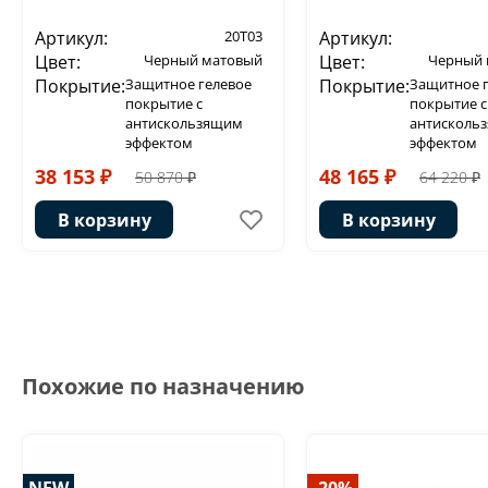
Артикул:
20T03
Артикул:
Цвет:
Черный матовый
Цвет:
Черный 
Покрытие:
Защитное гелевое
Покрытие:
Защитное 
покрытие с
покрытие с
антискользящим
антисколь
эффектом
эффектом
38 153 ₽
48 165 ₽
50 870 ₽
64 220 ₽
В корзину
В корзину
Похожие по назначению