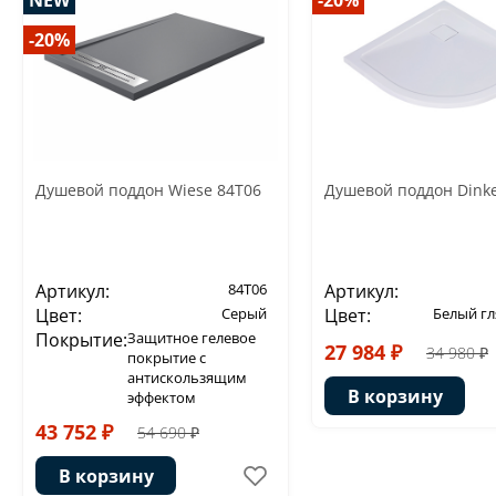
NEW
-20%
-20%
Душевой поддон Wiese 84T06
Душевой поддон Dinke
Артикул:
84T06
Артикул:
Цвет:
Серый
Цвет:
Белый г
Покрытие:
Защитное гелевое
27 984 ₽
34 980 ₽
покрытие с
антискользящим
В корзину
эффектом
43 752 ₽
54 690 ₽
В корзину