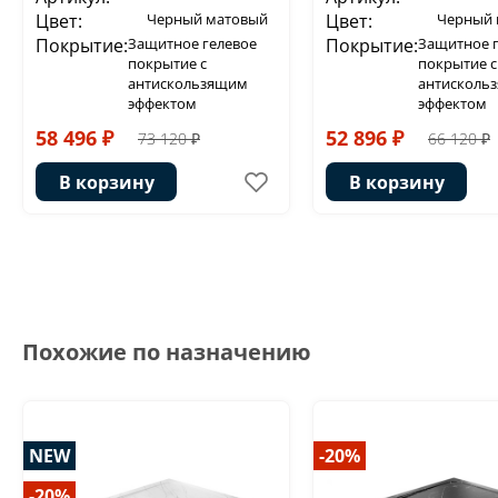
Цвет:
Черный матовый
Цвет:
Черный 
Покрытие:
Защитное гелевое
Покрытие:
Защитное 
покрытие с
покрытие с
антискользящим
антисколь
эффектом
эффектом
58 496 ₽
52 896 ₽
73 120 ₽
66 120 ₽
В корзину
В корзину
Похожие по назначению
NEW
-20%
-20%