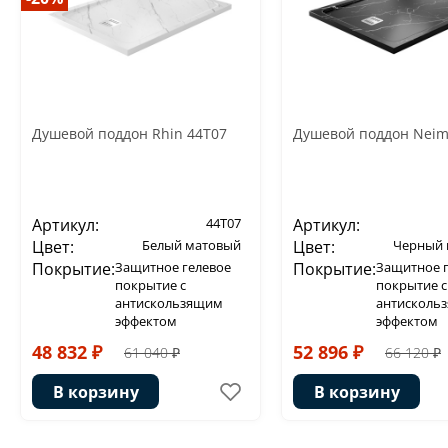
Душевой поддон Rhin 44T07
Душевой поддон Neim
Артикул:
44T07
Артикул:
Цвет:
Белый матовый
Цвет:
Черный 
Покрытие:
Защитное гелевое
Покрытие:
Защитное 
покрытие с
покрытие с
антискользящим
антисколь
эффектом
эффектом
48 832 ₽
52 896 ₽
61 040 ₽
66 120 ₽
В корзину
В корзину