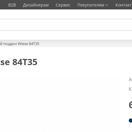
B2B
Дизайнерам
Сервис
Покупателям
Контак
 поддон Wiese 84T35
se 84T35
А
К