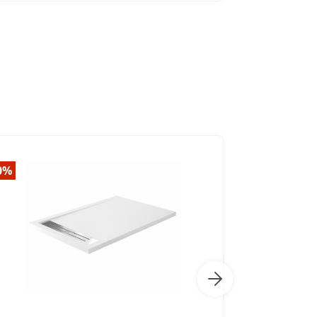
0%
NEW
-20%