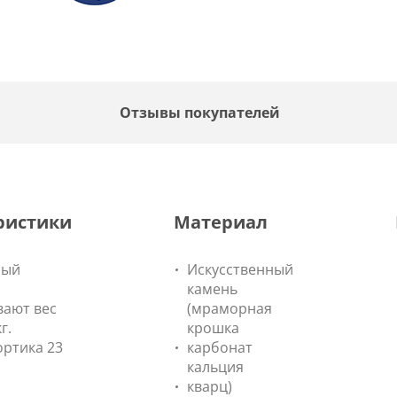
F
Отзывы покупателей
ристики
Материал
рый
Искусственный
камень
ают вес
(мраморная
г.
крошка
ортика 23
карбонат
кальция
кварц)