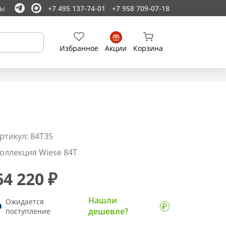
ты
+7 495 137-74-01
+7 958 709-07-18
Избранное
Акции
Корзина
ртикул: 84T35
оллекция Wiese 84T
64 220 ₽
Нашли
Ожидается
дешевле?
поступление