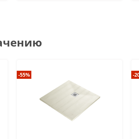
начению
-55%
-2