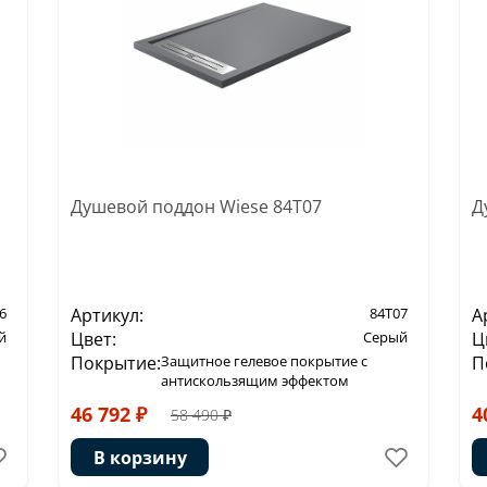
Душевой поддон Wiese 84T07
Д
6
Артикул:
84T07
А
й
Цвет:
Серый
Ц
Покрытие:
Защитное гелевое покрытие с
П
антискользящим эффектом
46 792 ₽
4
58 490 ₽
В корзину