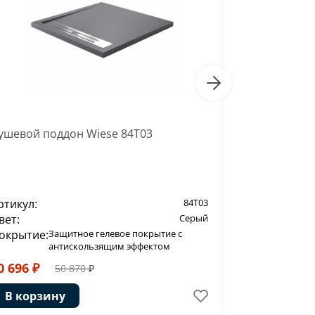
-20%
ушевой поддон Wiese 84T03
Душевой по
ртикул:
84T03
Артикул:
вет:
Серый
Цвет:
окрытие:
Защитное гелевое покрытие с
Покрытие:
З
антискользящим эффектом
а
0 696 ₽
43 752 ₽
50 870 ₽
В корзину
В корзи