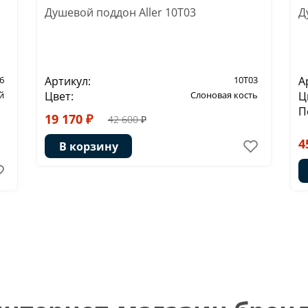
Душевой поддон Aller 10T03
Д
6
Артикул:
10T03
А
й
Цвет:
Слоновая кость
Ц
П
19 170 ₽
42 600 ₽
4
В корзину