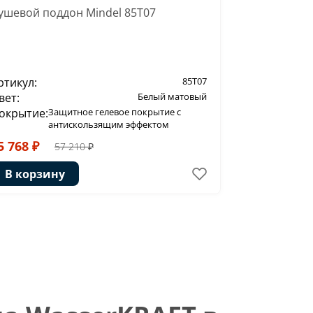
ушевой поддон Mindel 85T07
Душевой по
ртикул:
85T07
Артикул:
вет:
Белый матовый
Цвет:
окрытие:
Защитное гелевое покрытие с
Покрытие:
З
антискользящим эффектом
а
5 768 ₽
42 736 ₽
57 210 ₽
В корзину
В корзи