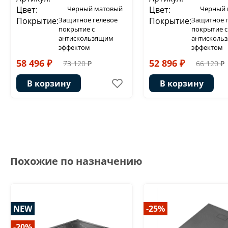
Цвет:
Черный матовый
Цвет:
Черный 
Покрытие:
Защитное гелевое
Покрытие:
Защитное 
покрытие с
покрытие с
антискользящим
антисколь
эффектом
эффектом
58 496 ₽
52 896 ₽
73 120 ₽
66 120 ₽
В корзину
В корзину
Похожие по назначению
NEW
-25%
-20%