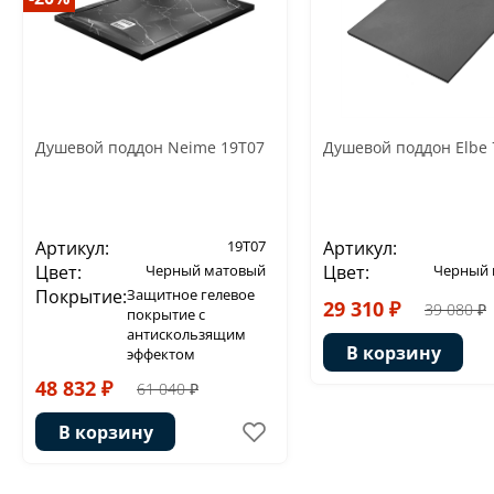
Душевой поддон Neime 19T07
Душевой поддон Elbe 
Артикул:
19T07
Артикул:
Цвет:
Черный матовый
Цвет:
Черный 
Покрытие:
Защитное гелевое
29 310 ₽
39 080 ₽
покрытие с
антискользящим
В корзину
эффектом
48 832 ₽
61 040 ₽
В корзину