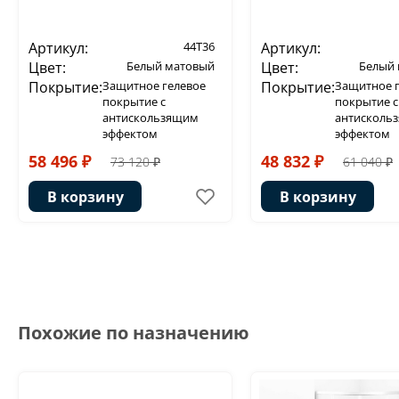
Артикул:
44T36
Артикул:
Цвет:
Белый матовый
Цвет:
Белый
Покрытие:
Защитное гелевое
Покрытие:
Защитное 
покрытие с
покрытие с
антискользящим
антисколь
эффектом
эффектом
58 496 ₽
48 832 ₽
73 120 ₽
61 040 ₽
В корзину
В корзину
Похожие по назначению