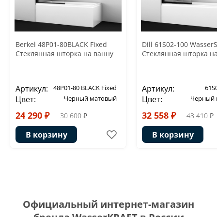
Berkel 48P01-80BLACK Fixed
Dill 61S02-100 Wasser
Стеклянная шторка на ванну
Стеклянная шторка н
Артикул:
48P01-80 BLACK Fixed
Артикул:
61S
Цвет:
Черный матовый
Цвет:
Черный 
24 290 ₽
32 558 ₽
30 600 ₽
43 410 ₽
В корзину
В корзину
Официальный интернет-магазин