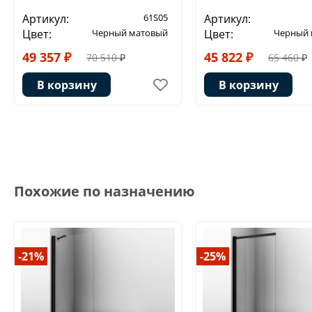
Артикул:
61S05
Артикул:
Цвет:
Черный матовый
Цвет:
Черный 
49 357 ₽
45 822 ₽
70 510 ₽
65 460 ₽
В корзину
В корзину
Похожие по назначению
-21%
-25%