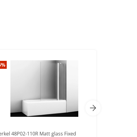
5%
-30%
erkel 48P02-110R Matt glass Fixed
Berkel 48P