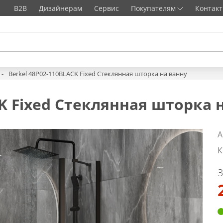
B2B
Дизайнерам
Сервис
Покупателям
Контак
Berkel 48P02-110BLACK Fixed Стеклянная шторка на ванну
CK Fixed Стеклянная шторка 
А
К
3