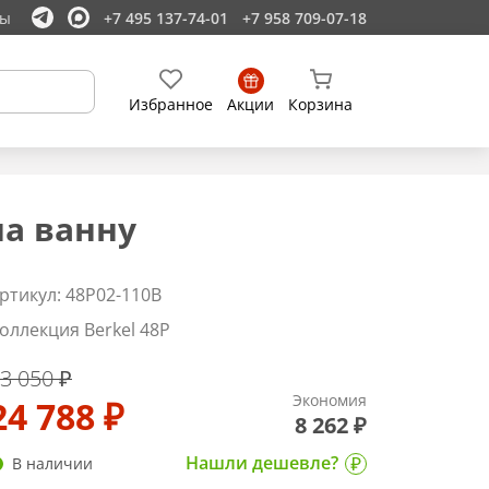
ты
+7 495 137-74-01
+7 958 709-07-18
Избранное
Акции
Корзина
на ванну
ртикул: 48P02-110B
оллекция Berkel 48P
3 050 ₽
Экономия
24 788 ₽
8 262 ₽
Нашли дешевле?
В наличии