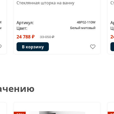
Стеклянная шторка на ванну
С
M
Артикул:
48P02-110W
А
м
Цвет:
Белый матовый
Ц
24 788 ₽
2
33 050 ₽
В корзину
начению