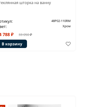
теклянная шторка на ванну
ртикул:
48P02-110RM
Артикул:
вет:
Хром
Цвет:
4 788 ₽
37 093 ₽
33 050 ₽
В корзину
В корзи