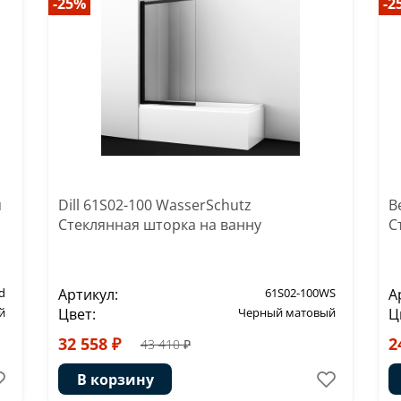
-25%
-2
я
Dill 61S02-100 WasserSchutz
B
Стеклянная шторка на ванну
С
d
Артикул:
61S02-100WS
А
й
Цвет:
Черный матовый
Ц
32 558 ₽
2
43 410 ₽
В корзину