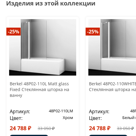
Изделия из этой коллекции
-25%
-25%
Berkel 48P02-110L Matt glass
Berkel 48P02-110WHITE
Fixed Стеклянная шторка на
Стеклянная шторка н
ванну
Артикул:
48P02-110LM
Артикул:
48
Цвет:
Хром
Цвет:
Белый
24 788 ₽
24 788 ₽
33 050 ₽
33 050 ₽