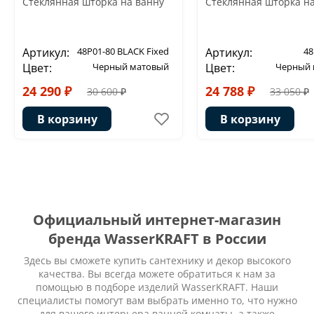
Стеклянная шторка на ванну
Стеклянная шторка н
Артикул:
48P01-80 BLACK Fixed
Артикул:
48
Цвет:
Черный матовый
Цвет:
Черный 
24 290 ₽
24 788 ₽
30 600 ₽
33 050 ₽
В корзину
В корзину
Официальный интернет-магазин
бренда WasserKRAFT в России
Здесь вы сможете купить сантехнику и декор высокого
качества. Вы всегда можете обратиться к нам за
помощью в подборе изделий WasserKRAFT. Наши
специалисты помогут вам выбрать именно то, что нужно
для вашего интерьера ванной комнаты, а также