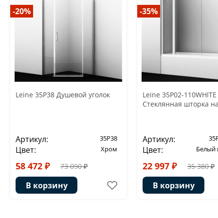
-20%
-35%
Leine 35P38 Душевой уголок
Leine 35P02-110WHITE 
Стеклянная шторка н
Артикул:
35P38
Артикул:
35
Цвет:
Хром
Цвет:
Белый
58 472 ₽
22 997 ₽
73 090 ₽
35 380 ₽
В корзину
В корзину