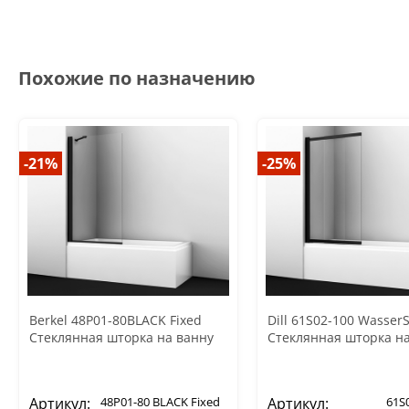
Похожие по назначению
-21%
-25%
Berkel 48P01-80BLACK Fixed
Dill 61S02-100 Wasser
Стеклянная шторка на ванну
Стеклянная шторка н
Артикул:
48P01-80 BLACK Fixed
Артикул:
61S