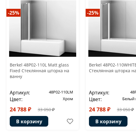
-25%
-25%
Berkel 48P02-110L Matt glass
Berkel 48P02-110WHITE
Fixed Стеклянная шторка на
Стеклянная шторка н
ванну
Артикул:
48P02-110LM
Артикул:
48
Цвет:
Хром
Цвет:
Белый
24 788 ₽
24 788 ₽
33 050 ₽
33 050 ₽
В корзину
В корзину