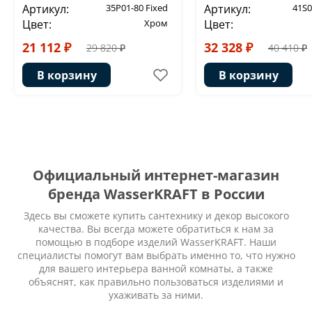
Артикул:
35P01-80 Fixed
Артикул:
41S0
Цвет:
Хром
Цвет:
21 112 ₽
32 328 ₽
29 820 ₽
40 410 ₽
В корзину
В корзину
Официальный интернет-магазин
бренда WasserKRAFT в России
Здесь вы сможете купить сантехнику и декор высокого
качества. Вы всегда можете обратиться к нам за
помощью в подборе изделий WasserKRAFT. Наши
специалисты помогут вам выбрать именно то, что нужно
для вашего интерьера ванной комнаты, а также
объяснят, как правильно пользоваться изделиями и
ухаживать за ними.