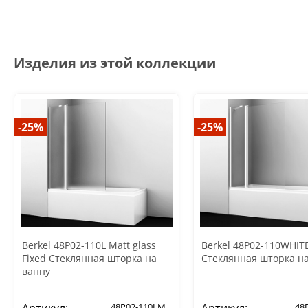
Изделия из этой коллекции
-25%
-25%
Berkel 48P02-110L Matt glass
Berkel 48P02-110WHITE
Fixed Стеклянная шторка на
Стеклянная шторка н
ванну
48P02-110LM
48