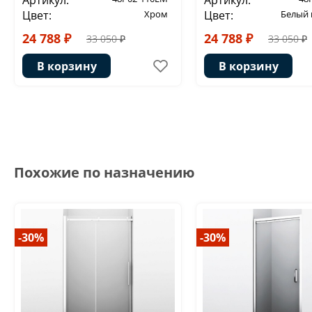
Артикул:
Артикул:
Цвет:
Хром
Цвет:
Белый
24 788 ₽
24 788 ₽
33 050 ₽
33 050 ₽
В корзину
В корзину
Похожие по назначению
-30%
-30%