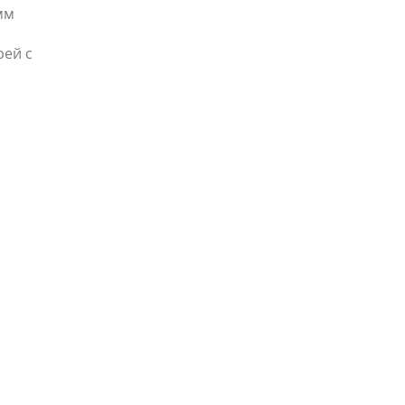
мм
рей с