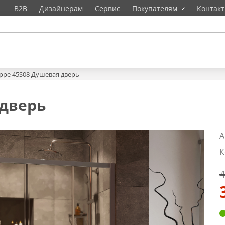
B2B
Дизайнерам
Сервис
Покупателям
Контак
ippe 45S08 Душевая дверь
 дверь
А
К
4