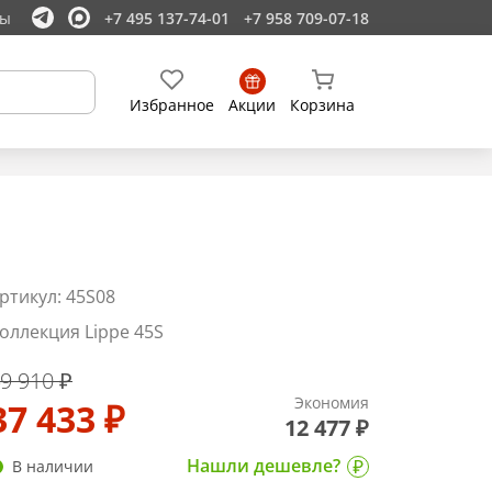
ты
+7 495 137-74-01
+7 958 709-07-18
Избранное
Акции
Корзина
ртикул: 45S08
оллекция Lippe 45S
9 910 ₽
Экономия
37 433 ₽
12 477 ₽
Нашли дешевле?
В наличии