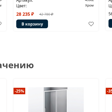
Артикул:
А
м
Цвет:
Хром
Ц
28 235 ₽
5
42 780 ₽
В корзину
начению
-25%
-3