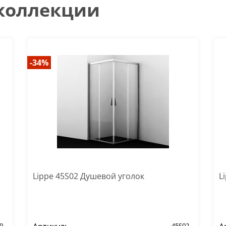
 коллекции
-34%
Lippe 45S02 Душевой уголок
L
9
45S02