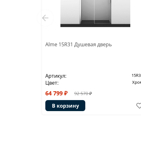
Alme 15R31 Душевая дверь
Артикул:
15R3
Цвет:
Хро
64 799 ₽
92 570 ₽
В корзину