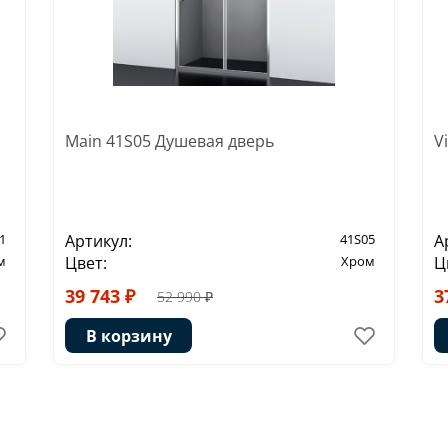
Main 41S05 Душевая дверь
V
1
Артикул:
41S05
А
м
Цвет:
Хром
Ц
39 743 ₽
3
52 990 ₽
В корзину