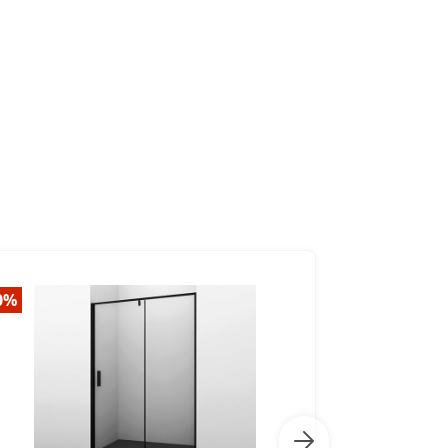
0%
-30%