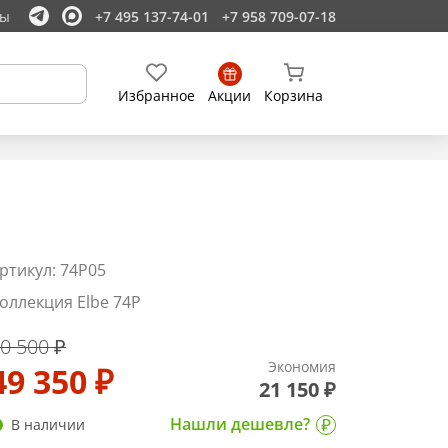
ты
+7 495 137-74-01
+7 958 709-07-18
Избранное
Акции
Корзина
ртикул: 74P05
оллекция Elbe 74P
0 500 ₽
Экономия
49 350 ₽
21 150 ₽
Нашли дешевле?
В наличии