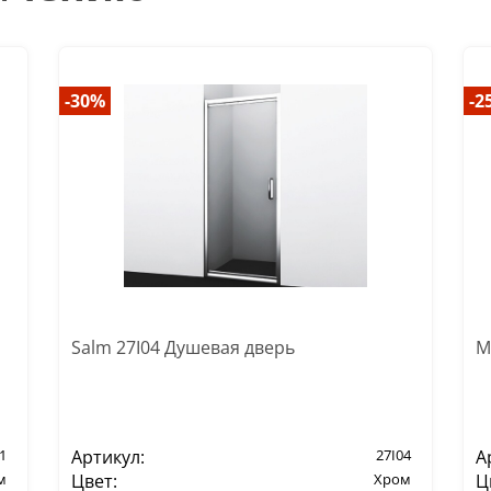
-30%
-2
Salm 27I04 Душевая дверь
M
1
Артикул:
27I04
А
м
Цвет:
Хром
Ц