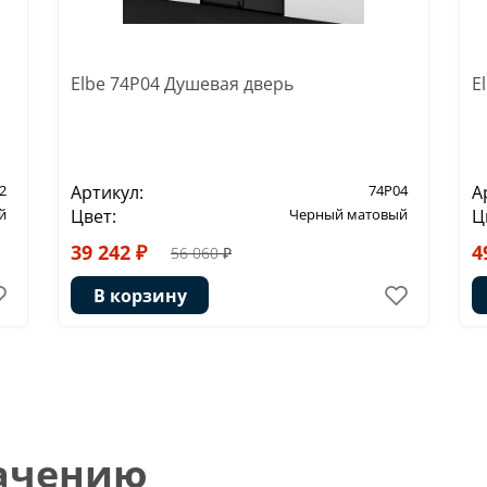
Elbe 74P04 Душевая дверь
E
2
Артикул:
74P04
А
й
Цвет:
Черный матовый
Ц
39 242 ₽
4
56 060 ₽
В корзину
начению