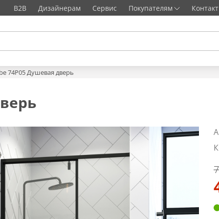
B2B
Дизайнерам
Сервис
Покупателям
Контак
lbe 74P05 Душевая дверь
дверь
А
К
7