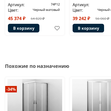
Артикул:
74P12
Артикул:
Цвет:
Черный матовый
Цвет:
Черный 
45 374 ₽
39 242 ₽
64 820 ₽
56 060 ₽
В корзину
В корзину
Похожие по назначению
-34%