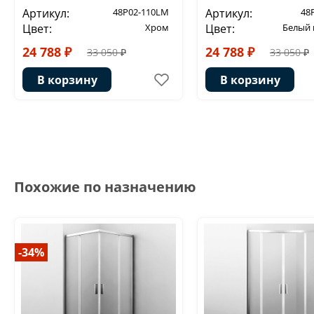
Артикул:
48P02-110LM
Артикул:
48
Цвет:
Хром
Цвет:
Белый
24 788 ₽
24 788 ₽
33 050 ₽
33 050 ₽
В корзину
В корзину
Похожие по назначению
-34%