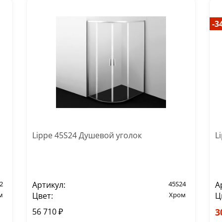
-3
Lippe 45S24 Душевой уголок
L
2
Артикул:
45S24
А
м
Цвет:
Хром
Ц
56 710 ₽
3