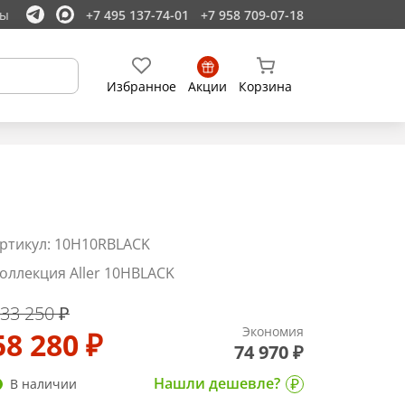
ты
+7 495 137-74-01
+7 958 709-07-18
Избранное
Акции
Корзина
ртикул: 10H10RBLACK
оллекция Aller 10HBLACK
33 250 ₽
Экономия
58 280 ₽
74 970 ₽
Нашли дешевле?
В наличии