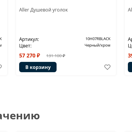
Aller Душевой уголок
A
K
Артикул:
10H07RBLACK
А
м
Цвет:
Черный/хром
Ц
57 270 ₽
3
131 100 ₽
В корзину
начению