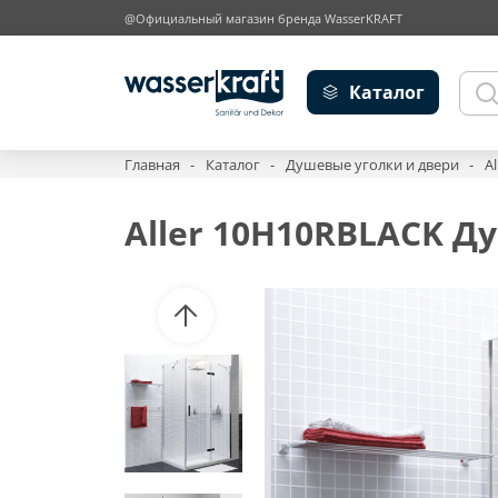
@Официальный магазин бренда WasserKRAFT
Каталог
Главная
Каталог
Душевые уголки и двери
A
Aller 10H10RBLACK Д