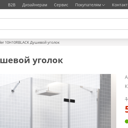
B2B
Дизайнерам
Сервис
Покупателям
Контак
ller 10H10RBLACK Душевой уголок
ушевой уголок
А
К
1