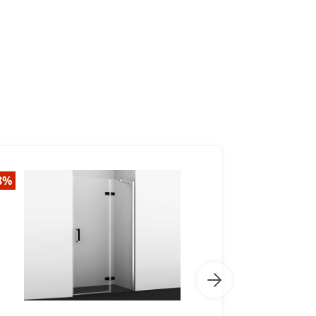
8%
-56%