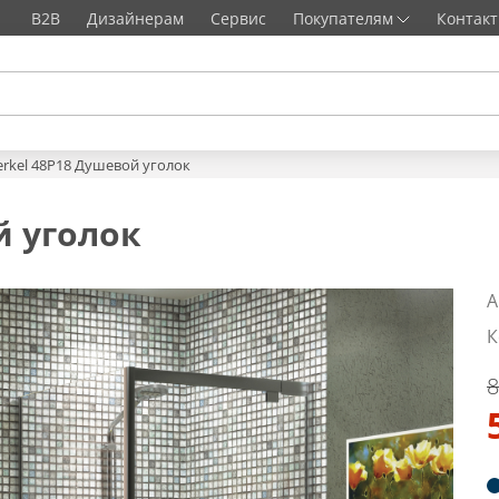
B2B
Дизайнерам
Сервис
Покупателям
Контак
erkel 48P18 Душевой уголок
й уголок
А
К
8