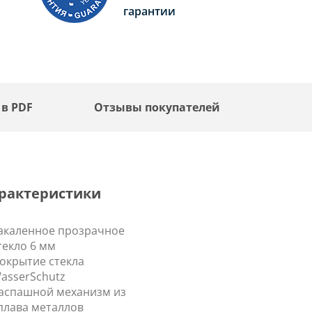
гарантии
 в PDF
Отзывы покупателей
рактеристики
акаленное прозрачное
текло 6 мм
окрытие стекла
asserSchutz
аспашной механизм из
плава металлов