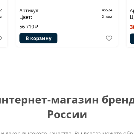
2
Артикул:
45S24
А
м
Цвет:
Хром
Ц
56 710 ₽
3
В корзину
тернет-магазин бренд
России
 и декор высокого качества. Вы всегда можете об