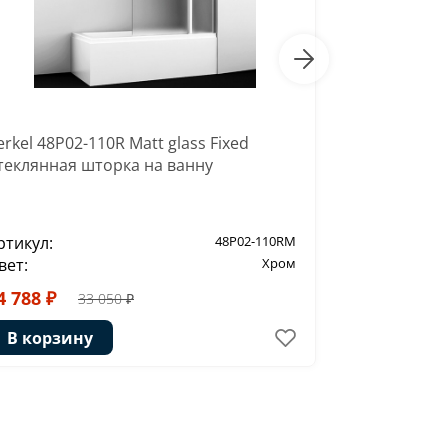
erkel 48P02-110R Matt glass Fixed
Berkel 48P
теклянная шторка на ванну
ртикул:
48P02-110RM
Артикул:
вет:
Хром
Цвет:
4 788 ₽
37 093 ₽
33 050 ₽
В корзину
В корзи