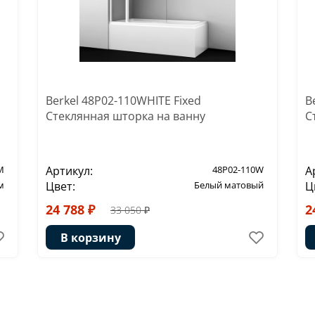
Berkel 48P02-110WHITE Fixed
B
Стеклянная шторка на ванну
С
M
Артикул:
48P02-110W
А
м
Цвет:
Белый матовый
Ц
24 788 ₽
2
33 050 ₽
В корзину