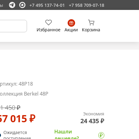
ты
+7 495 137-74-01
+7 958 709-07-18
Избранное
Акции
Корзина
ртикул: 48P18
оллекция Berkel 48P
1 450 ₽
Экономия
57 015 ₽
24 435 ₽
Нашли
Ожидается
дешевле?
поступление