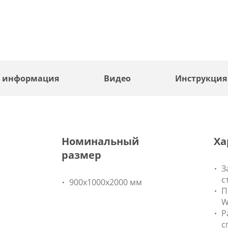
я информация
Видео
Инструкция
Номинальный
Ха
размер
З
с
900x1000x2000 мм
П
W
Р
с