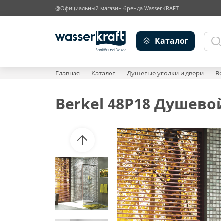
@Официальный магазин бренда WasserKRAFT
Каталог
Главная
Каталог
Душевые уголки и двери
B
Berkel 48P18 Душево