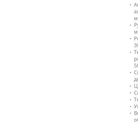
А
а
м
Р
м
Р
3
Т
р
5
С
д
Ц
С
Т
У
В
о