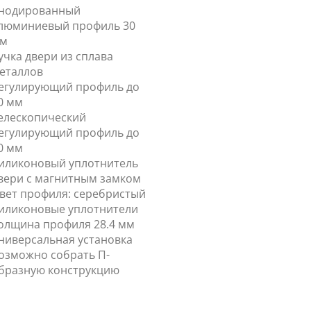
нодированный
люминиевый профиль 30
м
учка двери из сплава
еталлов
егулирующий профиль до
0 мм
елескопический
егулирующий профиль до
0 мм
иликоновый уплотнитель
вери с магнитным замком
вет профиля: серебристый
иликоновые уплотнители
олщина профиля 28.4 мм
ниверсальная установка
озможно собрать П-
бразную конструкцию