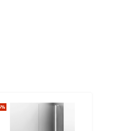
5%
-30%