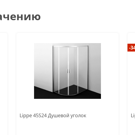
начению
-3
Lippe 45S24 Душевой уголок
L