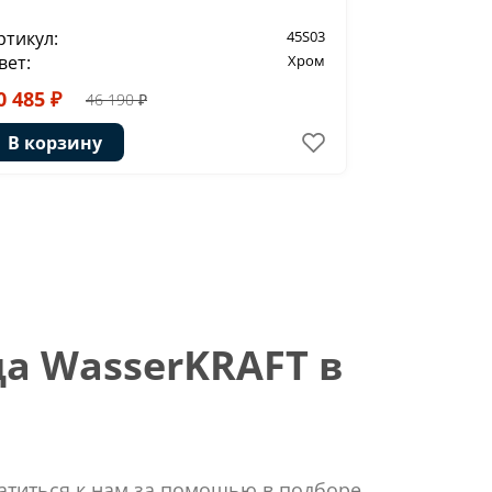
ртикул:
45S03
Артикул:
вет:
Хром
Цвет:
0 485 ₽
36 098 ₽
46 190 ₽
В корзину
В корзи
а WasserKRAFT в
ратиться к нам за помощью в подборе