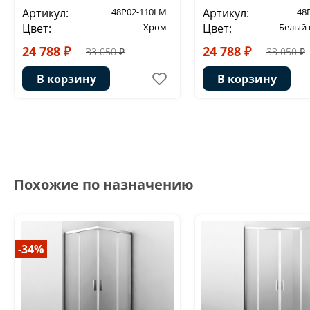
Артикул:
48P02-110LM
Артикул:
48
Цвет:
Хром
Цвет:
Белый
24 788 ₽
24 788 ₽
33 050 ₽
33 050 ₽
В корзину
В корзину
Похожие по назначению
-34%