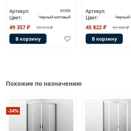
Артикул:
61S05
Артикул:
Цвет:
Черный матовый
Цвет:
Черный 
49 357 ₽
45 822 ₽
70 510 ₽
65 460 ₽
В корзину
В корзину
Похожие по назначению
-34%