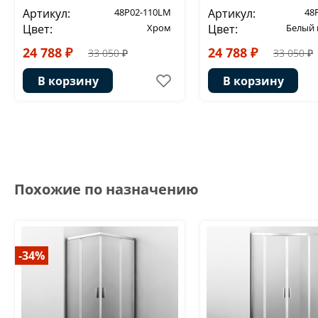
Артикул:
48P02-110LM
Артикул:
48
Цвет:
Хром
Цвет:
Белый
24 788 ₽
24 788 ₽
33 050 ₽
33 050 ₽
В корзину
В корзину
Похожие по назначению
-34%