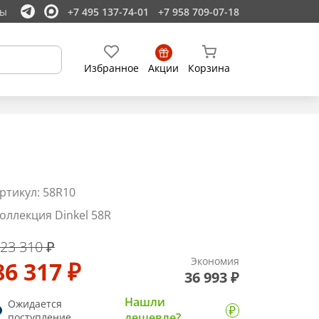
ты
+7 495 137-74-01
+7 958 709-07-18
Избранное
Акции
Корзина
ртикул: 58R10
оллекция Dinkel 58R
23 310 ₽
Экономия
86 317 ₽
36 993 ₽
Нашли
Ожидается
дешевле?
поступление