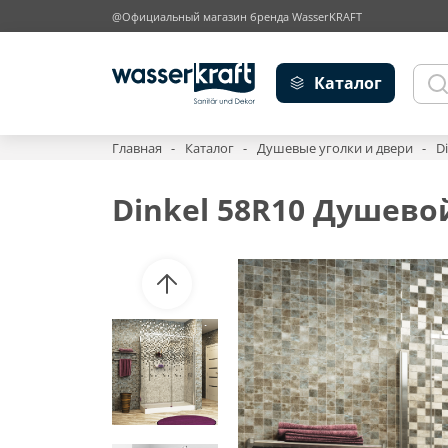
@Официальный магазин бренда WasserKRAFT
Каталог
Главная
Каталог
Душевые уголки и двери
D
Dinkel 58R10 Душево