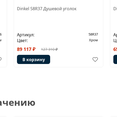
Dinkel 58R37 Душевой уголок
D
6
Артикул:
58R37
А
м
Цвет:
Хром
Ц
89 117 ₽
6
127 310 ₽
В корзину
начению