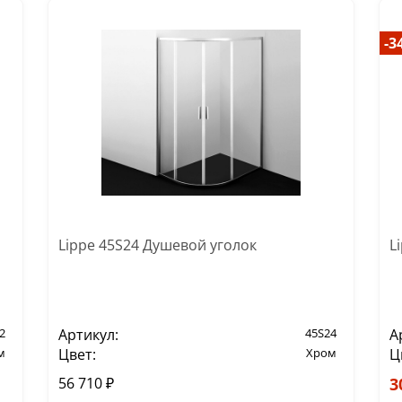
-3
Lippe 45S24 Душевой уголок
L
2
Артикул:
45S24
А
м
Цвет:
Хром
Ц
56 710 ₽
3