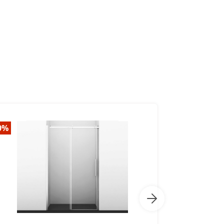
0%
-30%