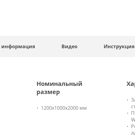
я информация
Видео
Инструкция
Номинальный
Ха
размер
З
с
1200x1000x2000 мм
П
W
Р
л