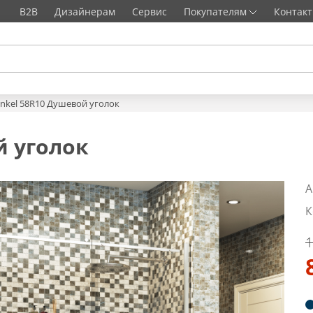
B2B
Дизайнерам
Сервис
Покупателям
Контак
inkel 58R10 Душевой уголок
й уголок
А
К
1