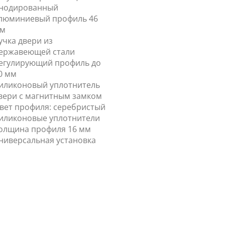
нодированный
люминиевый профиль 46
м
учка двери из
ержавеющей стали
егулирующий профиль до
0 мм
иликоновый уплотнитель
вери с магнитным замком
вет профиля: серебристый
иликоновые уплотнители
олщина профиля 16 мм
ниверсальная установка