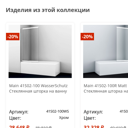
Изделия из этой коллекции
-20%
-20%
Main 41S02-100 WasserSchutz
Main 41S02-100R Matt 
Стеклянная шторка на ванну
Стеклянная шторка н
Артикул:
41S02-100WS
Артикул:
41S0
Цвет:
Хром
Цвет:
28 648 ₽
32 328 ₽
35 810 ₽
40 410 ₽