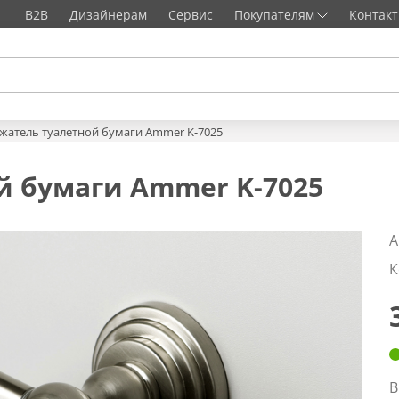
B2B
Дизайнерам
Сервис
Покупателям
Контак
жатель туалетной бумаги Ammer K-7025
й бумаги Ammer K-7025
А
К
В