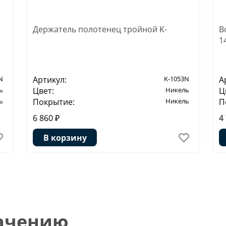
Держатель полотенец тройной K-
В
1
N
Артикул:
K-1053N
А
ь
Цвет:
Никель
Ц
ь
Покрытие:
Никель
П
6 860 ₽
4
В корзину
начению