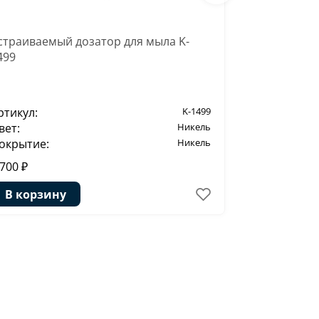
страиваемый дозатор для мыла K-
(ранее К-7
499
K-7023D
ртикул:
K-1499
Артикул:
вет:
Никель
Цвет:
окрытие:
Никель
Покрытие:
 700 ₽
2 040 ₽
В корзину
В корзи