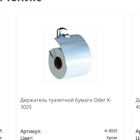
Держатель туалетной бумаги Oder K-
Д
3025
4
5
Артикул:
K-3025
А
м
Цвет:
Хром
Ц