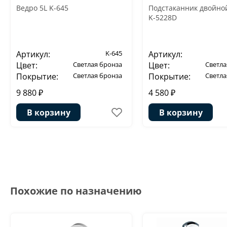
Ведро 5L K-645
Подстаканник двойной
K-5228D
Артикул:
K-645
Артикул:
Цвет:
Светлая бронза
Цвет:
Светла
Покрытие:
Светлая бронза
Покрытие:
Светла
9 880 ₽
4 580 ₽
В корзину
В корзину
Похожие по назначению