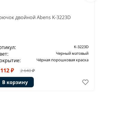
рючок двойной Abens K-3223D
Полка стек
ртикул:
K-3223D
Артикул:
вет:
Черный матовый
Цвет:
окрытие:
Чёрная порошковая краска
Покрытие:
 112 ₽
5 472 ₽
2 640 ₽
6
В корзину
В корзи