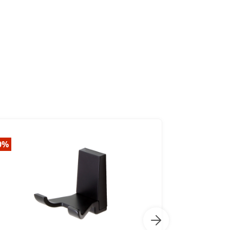
0%
-20%