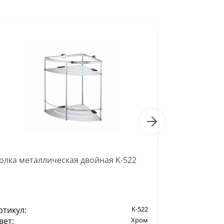
олка металлическая двойная K-522
Полка стек
ртикул:
K-522
Артикул:
вет:
Хром
Цвет: