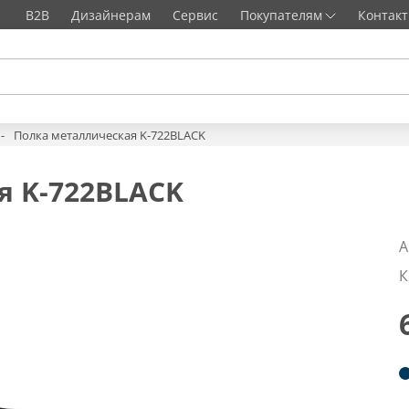
B2B
Дизайнерам
Сервис
Покупателям
Контак
Полка металлическая K-722BLACK
я K-722BLACK
А
К