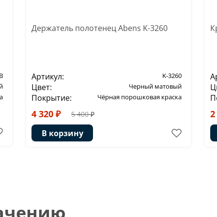
Держатель полотенец Abens K-3260
К
B
Артикул:
K-3260
А
й
Цвет:
Черный матовый
Ц
а
Покрытие:
Чёрная порошковая краска
П
4 320 ₽
2
5 400 ₽
В корзину
начению