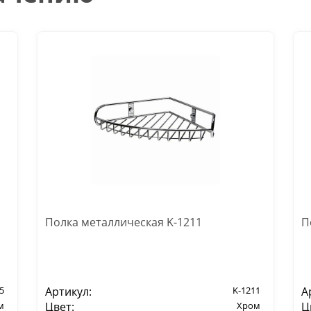
Полка металлическая K-1211
П
5
Артикул:
K-1211
А
м
Цвет:
Хром
Ц