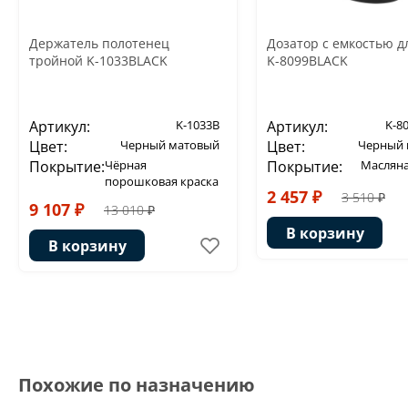
Держатель полотенец
Дозатор с емкостью д
тройной K-1033BLACK
K-8099BLACK
Артикул:
K-1033B
Артикул:
K-8
Цвет:
Черный матовый
Цвет:
Черный 
Покрытие:
Чёрная
Покрытие:
Масляна
порошковая краска
2 457 ₽
3 510 ₽
9 107 ₽
13 010 ₽
В корзину
В корзину
Похожие по назначению